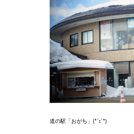
道の駅「おがち」(*´ｪ`*)