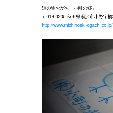
道の駅おがち「小町の郷」
〒019-0205 秋田県湯沢市小野字橋
http://www.michinoeki-ogachi.co.jp/