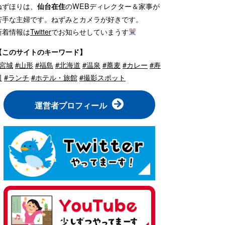
ねずほりは、
のWEBディレクター＆家事が
仙台在住
苦手な主婦です。ねずみとカメラが好きです。
新着情報は
Twitter
でお知らせしていまうす
【このサイトのキーワード】
#宮城
#山形
#福島
#北海道
#温泉
#蕎麦
#カレー
#寿
司
#ランチ
#ホテル・旅館
#撮影スポット
運営者プロフィール