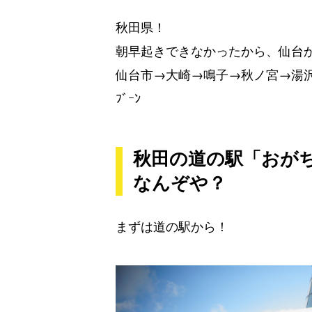
秋田県！
朝早起きできなかったから、仙台
仙台市→大崎→鳴子→秋ノ宮→湯沢?に車で
ﾌﾞｰﾝ
秋田の道の駅「おが
なんぞや？
まずは道の駅から！