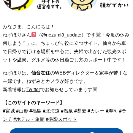
みなさま、こんにちは！
ねずほりさん
（
@nezumi3_update
）です
「今度の休み
何しよう？」に、ちょっぴり役に立つサイト。仙台から車
で日帰りで行ける場所を中心に、夫婦で出かけた観光スポ
ットや温泉、グルメ等の休日過ごし方のレポート中です！
ねずほりは、
仙台在住
のWEBディレクター＆家事が苦手な
主婦です。ねずみとカメラが好きです。
新着情報は
Twitter
でお知らせしていまうす
【このサイトのキーワード】
#宮城
#山形
#福島
#北海道
#温泉
#蕎麦
#カレー
#寿司
#ラ
ンチ
#ホテル・旅館
#撮影スポット