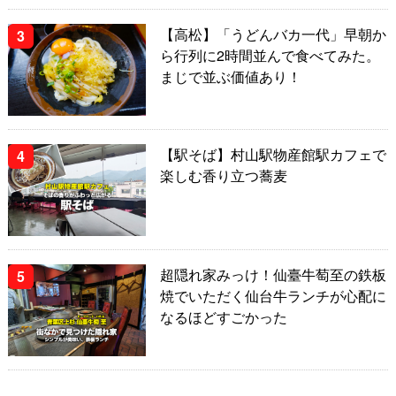
【高松】「うどんバカ一代」早朝か
ら行列に2時間並んで食べてみた。
まじで並ぶ価値あり！
【駅そば】村山駅物産館駅カフェで
楽しむ香り立つ蕎麦
超隠れ家みっけ！仙臺牛萄至の鉄板
焼でいただく仙台牛ランチが心配に
なるほどすごかった