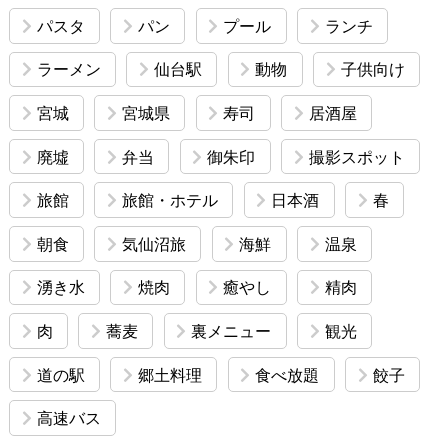
パスタ
パン
プール
ランチ
ラーメン
仙台駅
動物
子供向け
宮城
宮城県
寿司
居酒屋
廃墟
弁当
御朱印
撮影スポット
旅館
旅館・ホテル
日本酒
春
朝食
気仙沼旅
海鮮
温泉
湧き水
焼肉
癒やし
精肉
肉
蕎麦
裏メニュー
観光
道の駅
郷土料理
食べ放題
餃子
高速バス