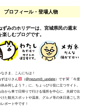
プロフィール・登場人物
ねずみのホリデーは、宮城県民の週末
を楽しむブログです。
みなさま、こんにちは！
ねずほりさん
（
@nezumi3_update
）です
「今度
の休み何しよう？」に、ちょっぴり役に立つサイト。
仙台から車で日帰りで行ける場所を中心に、夫婦で出
かけた観光スポットや温泉、グルメ等の休日過ごし方
のレポート中です！