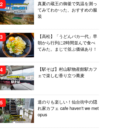
真夏の蔵王の御釜で気温を測っ
てみてわかった、おすすめの服
装
【高松】「うどんバカ一代」早
朝から行列に2時間並んで食べ
てみた。まじで並ぶ価値あり！
【駅そば】村山駅物産館駅カフ
ェで楽しむ香り立つ蕎麦
道のりも楽しい！仙台街中の隠
れ家カフェ cafe haven't we met
opus