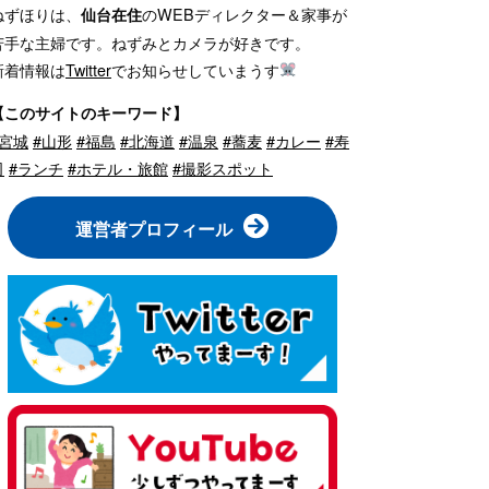
ねずほりは、
のWEBディレクター＆家事が
仙台在住
苦手な主婦です。ねずみとカメラが好きです。
新着情報は
Twitter
でお知らせしていまうす
【このサイトのキーワード】
#宮城
#山形
#福島
#北海道
#温泉
#蕎麦
#カレー
#寿
司
#ランチ
#ホテル・旅館
#撮影スポット
運営者プロフィール