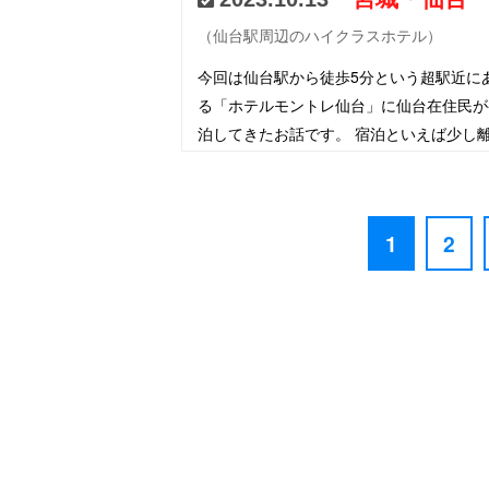
（仙台駅周辺のハイクラスホテル）
今回は仙台駅から徒歩5分という超駅近に
る「ホテルモントレ仙台」に仙台在住民が
泊してきたお話です。 宿泊といえば少し
れた旅館等で楽しむイメージ（個人的に）
で、仙台に住んでいるとなかなか街中に泊
る機会ってないと思いま…
1
2