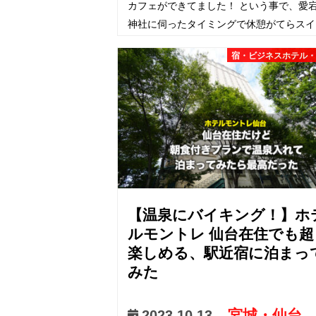
カフェができてました！ という事で、愛
神社に伺ったタイミングで休憩がてらスイ
ツとお抹茶をいただいてきました。 虚空
宿・ビジネスホテル
堂は、丑年の時に守り…
【温泉にバイキング！】ホ
ルモントレ 仙台在住でも超
楽しめる、駅近宿に泊まっ
みた
宮城・仙台
2023.10.13