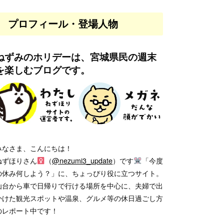
プロフィール・登場人物
ねずみのホリデーは、宮城県民の週末
を楽しむブログです。
みなさま、こんにちは！
ねずほりさん
（
@nezumi3_update
）です
「今度
の休み何しよう？」に、ちょっぴり役に立つサイト。
仙台から車で日帰りで行ける場所を中心に、夫婦で出
かけた観光スポットや温泉、グルメ等の休日過ごし方
のレポート中です！