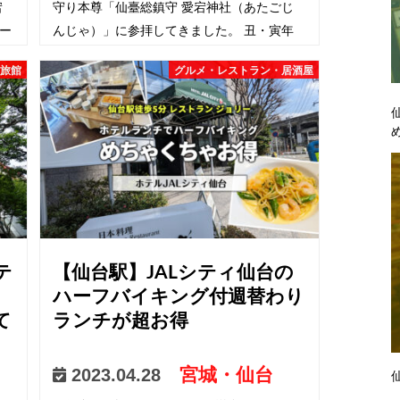
宕
守り本尊「仙臺総鎮守 愛宕神社（あたごじ
ー
んじゃ）」に参拝してきました。 丑・寅年
蔵
の守り本尊「虚空蔵堂大満寺」の隣にあり、
・旅館
グルメ・レストラン・居酒屋
愛宕神社も向…
テ
【仙台駅】JALシティ仙台の
ハーフバイキング付週替わり
て
ランチが超お得
宮城・仙台
2023.04.28