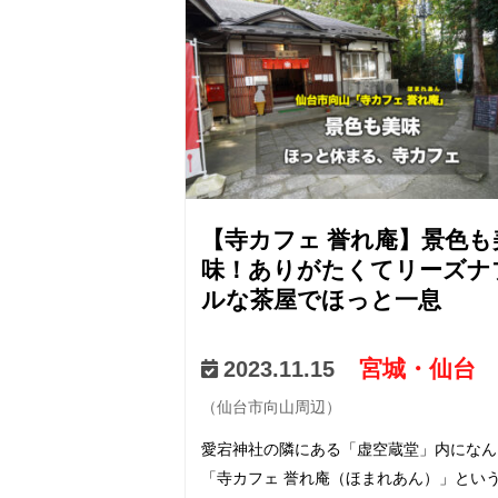
前「Trattori…
【寺カフェ 誉れ庵】景色も
味！ありがたくてリーズナ
ルな茶屋でほっと一息
宮城・仙台
2023.11.15
（仙台市向山周辺）
愛宕神社の隣にある「虚空蔵堂」内になん
「寺カフェ 誉れ庵（ほまれあん）」とい