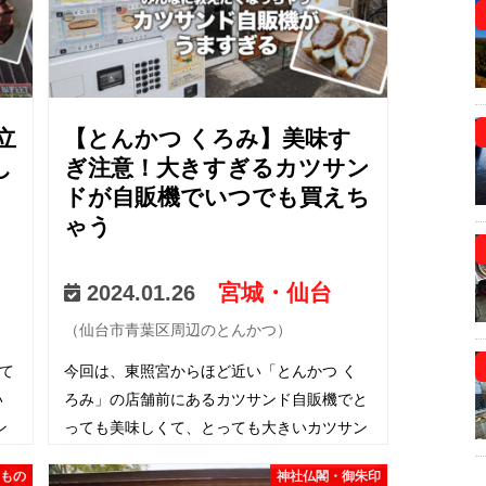
立
【とんかつ くろみ】美味す
し
ぎ注意！大きすぎるカツサン
ドが自販機でいつでも買えち
ゃう
宮城・仙台
2024.01.26
（仙台市青葉区周辺のとんかつ）
て
今回は、東照宮からほど近い「とんかつ く
い
ろみ」の店舗前にあるカツサンド自販機でと
ン
っても美味しくて、とっても大きいカツサン
で
ドを買ってきたお話です。 あまりにも美味
いもの
神社仏閣・御朱印
以
しくて、大きさにもびっくりしすぎて週1レ