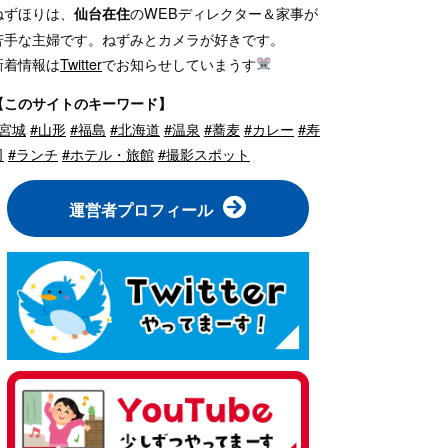
ねずほりは、
のWEBディレクター＆家事が
仙台在住
苦手な主婦です。ねずみとカメラが好きです。
新着情報は
Twitter
でお知らせしていまうす
【このサイトのキーワード】
#宮城
#山形
#福島
#北海道
#温泉
#蕎麦
#カレー
#寿
司
#ランチ
#ホテル・旅館
#撮影スポット
運営者プロフィール