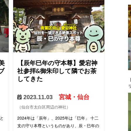
ベルで買ってしまいま…
美
【辰年巳年の守本尊】愛宕神
ブ
社参拝&御朱印して隣でお茶
してきた
宮城・仙台
2023.11.03
（仙台市太白区周辺の神社）
と
2024年は「辰年」、2025年は「巳年」 十二
う
支の守り本尊というものがあり、辰・巳年の