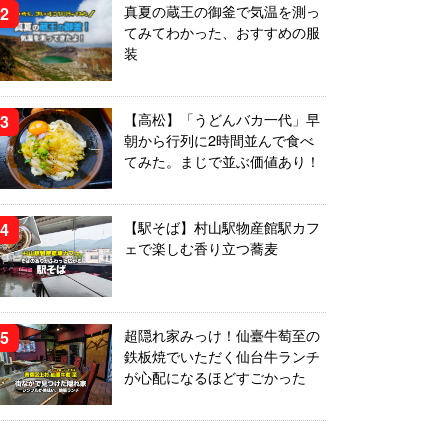
真夏の蔵王の御釜で気温を測っ
てみてわかった、おすすめの服
装
【高松】「うどんバカ一代」早
朝から行列に2時間並んで食べ
てみた。まじで並ぶ価値あり！
【駅そば】村山駅物産館駅カフ
ェで楽しむ香り立つ蕎麦
超隠れ家みっけ！仙臺牛萄至の
鉄板焼でいただく仙台牛ランチ
が心配になるほどすごかった