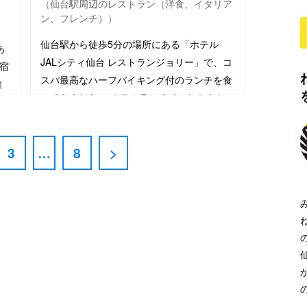
（仙台駅周辺のレストラン（洋食、イタリア
ン、フレンチ））
仙台駅から徒歩5分の場所にある「ホテル
あ
JALシティ仙台 レストランジョリー」で、コ
宿
スパ最高なハーフバイキング付のランチを食
離
べてきました。 ホテルランチで、しかもち
ょっとしたビュッフェもついて約1500円前
ま
後（2023年3…
3
…
8
>