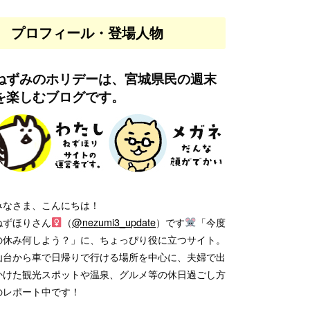
プロフィール・登場人物
ねずみのホリデーは、宮城県民の週末
を楽しむブログです。
みなさま、こんにちは！
ねずほりさん
（
@nezumi3_update
）です
「今度
の休み何しよう？」に、ちょっぴり役に立つサイト。
仙台から車で日帰りで行ける場所を中心に、夫婦で出
かけた観光スポットや温泉、グルメ等の休日過ごし方
のレポート中です！