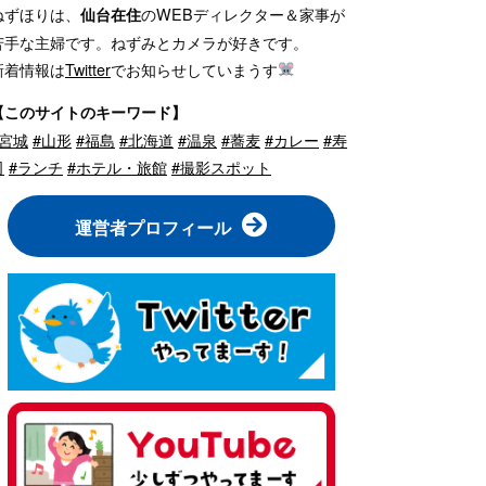
ねずほりは、
のWEBディレクター＆家事が
仙台在住
苦手な主婦です。ねずみとカメラが好きです。
新着情報は
Twitter
でお知らせしていまうす
【このサイトのキーワード】
#宮城
#山形
#福島
#北海道
#温泉
#蕎麦
#カレー
#寿
司
#ランチ
#ホテル・旅館
#撮影スポット
運営者プロフィール