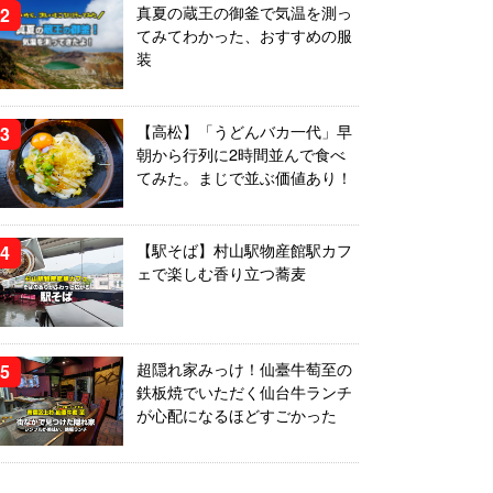
真夏の蔵王の御釜で気温を測っ
てみてわかった、おすすめの服
装
【高松】「うどんバカ一代」早
朝から行列に2時間並んで食べ
てみた。まじで並ぶ価値あり！
【駅そば】村山駅物産館駅カフ
ェで楽しむ香り立つ蕎麦
超隠れ家みっけ！仙臺牛萄至の
鉄板焼でいただく仙台牛ランチ
が心配になるほどすごかった