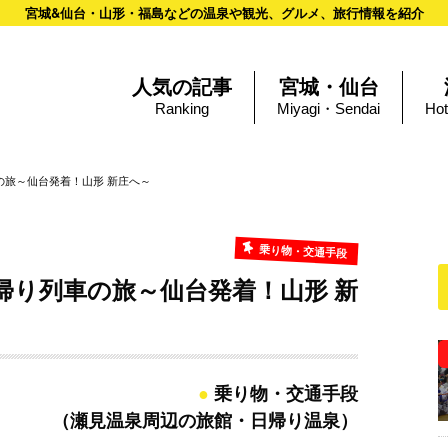
宮城&仙台・山形・福島などの温泉や観光、グルメ、旅行情報を紹介
人気の記事
宮城・仙台
Ranking
Miyagi・Sendai
Hot
の旅～仙台発着！山形 新庄へ～
乗り物・交通手段
帰り列車の旅～仙台発着！山形 新
乗り物・交通手段
（瀬見温泉周辺の旅館・日帰り温泉）