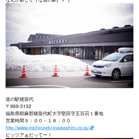
道の駅猪苗代
〒969-3132
福島県耶麻郡猪苗代町大字堅田字五百苅１番地
営業時間９：００－１８：００
http://www.michinoeki-inawashiro.co.jp/
ピッツアぁだってー！