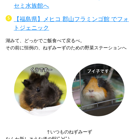
セミ水族館へ
【福島県】メヒコ 郡山フラミンゴ館 でフォ
トジェニック
湖みて、どっかでご飯食べて戻るべ。
その前に恒例の、ねずみーずのための野菜ステーションへ
↑いつものねずみーず
なんか新しそうな道の駅(ﾟ∀ﾟ)