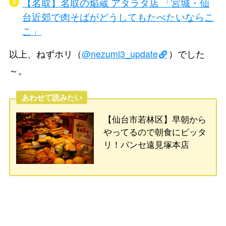
【名取】名取の焔蔵 アタラタ店 「宮城・仙
台近郊で肉そばがどうしてもたべたいならこ
こ」
以上、ねずホリ（
@nezumi3_update
）でした
～。
あわせて読みたい
【仙台市若林区】早朝から
やってるので朝食にピッタ
リ！パンセ遠見塚本店