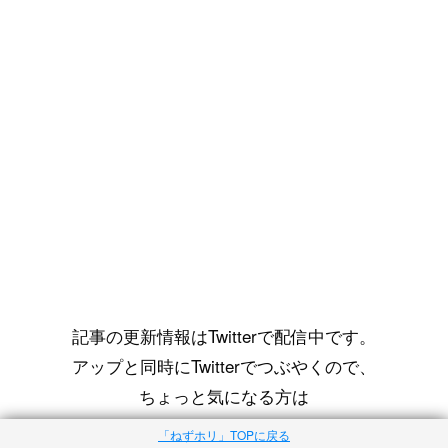
記事の更新情報はTwitterで配信中です。
アップと同時にTwitterでつぶやくので、
ちょっと気になる方は
こちらも御覧ください(*´ｪ`*)
「ねずホリ」TOPに戻る