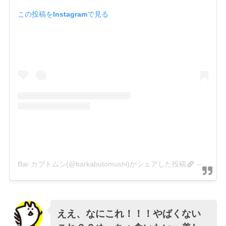
この投稿をInstagramで見る
Bar カブトムシ(@barkabutomushi)がシェアした投稿
–
2020
ええ、なにこれ！！！やばくない