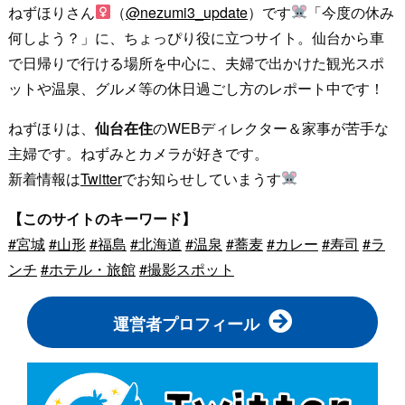
ねずほりさん
（
@nezumi3_update
）です
「今度の休み
何しよう？」に、ちょっぴり役に立つサイト。仙台から車
で日帰りで行ける場所を中心に、夫婦で出かけた観光スポ
ットや温泉、グルメ等の休日過ごし方のレポート中です！
ねずほりは、
仙台在住
のWEBディレクター＆家事が苦手な
主婦です。ねずみとカメラが好きです。
新着情報は
Twitter
でお知らせしていまうす
【このサイトのキーワード】
#宮城
#山形
#福島
#北海道
#温泉
#蕎麦
#カレー
#寿司
#ラ
ンチ
#ホテル・旅館
#撮影スポット
運営者プロフィール