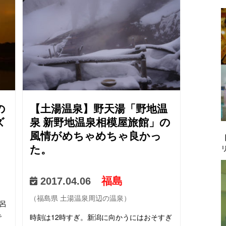
台から山形に行くの…
の
【土湯温泉】野天湯「野地温
ズ
泉 新野地温泉相模屋旅館」の
風情がめちゃめちゃ良かっ
た。
福島
2017.04.06
（福島県 土湯温泉周辺の温泉）
呂
で
時刻は12時すぎ。新潟に向かうにはおそすぎ