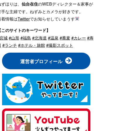
ねずほりは、
のWEBディレクター＆家事が
仙台在住
苦手な主婦です。ねずみとカメラが好きです。
新着情報は
Twitter
でお知らせしていまうす
【このサイトのキーワード】
#宮城
#山形
#福島
#北海道
#温泉
#蕎麦
#カレー
#寿
司
#ランチ
#ホテル・旅館
#撮影スポット
運営者プロフィール