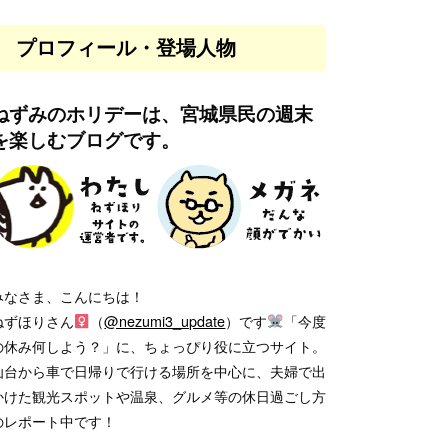
プロフィール・登場人物
ねずみのホリデーは、宮城県民の週末
を楽しむブログです。
みなさま、こんにちは！
ねずほりさん
（
@nezumi3_update
）です
「今度
の休み何しよう？」に、ちょっぴり役に立つサイト。
仙台から車で日帰りで行ける場所を中心に、夫婦で出
かけた観光スポットや温泉、グルメ等の休日過ごし方
のレポート中です！