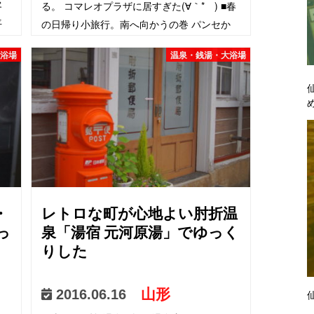
客
る。 コマレオプラザに居すぎた(∀｀*ゞ) ■春
平
の日帰り小旅行。南へ向かうの巻 パンセか
ら始まる小旅行。南へ向かう 【福島市】
大浴場
温泉・銭湯・大浴場
「コマレオプラザ」とても不思議な複合施設
で激安バイキ…
・
レトロな町が心地よい肘折温
っ
泉「湯宿 元河原湯」でゆっく
りした
山形
2016.06.16