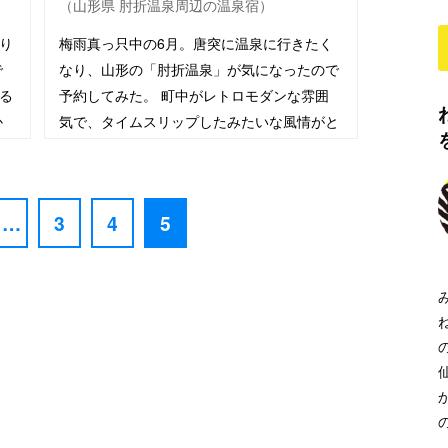
（山形県 肘折温泉周辺の温泉宿）
り
梅雨真っ只中の6月。唐突に温泉に行きたく
で
なり、山形の「肘折温泉」が気になったので
る
予約してみた。 町中がレトロモダンな雰囲
か
気で、タイムスリップしたみたいな風情がと
冬
ても良かった。 肘折郵便局。これって映え
だよね。 ここには3…
…
3
4
5