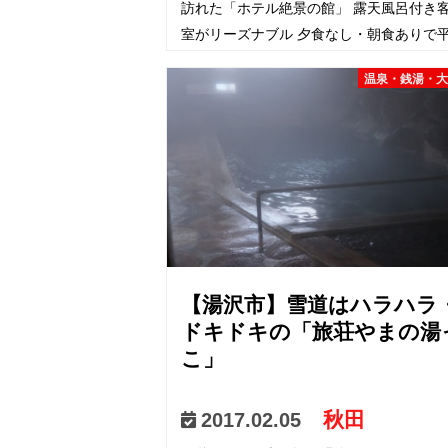
訪れた「ホテル絶景の館」 露天風呂付き
室がリーズナブル 夕食なし・朝食ありで
日プランなら、 なんと露天風呂付客室で
温泉・銭湯・
8000円なのである（…
【湯沢市】雪道はハラハラ
ドキドキの「旅荘やまの湯
こ」
秋田
2017.02.05