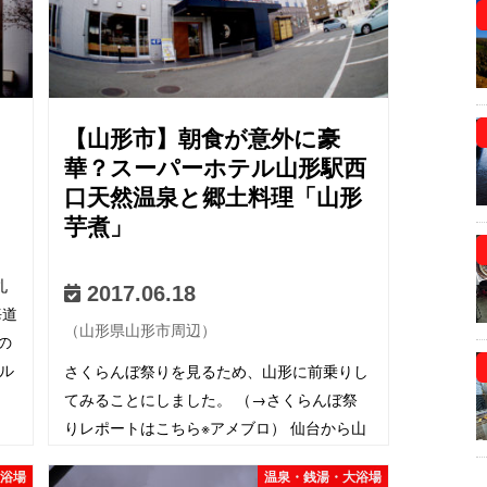
【山形市】朝食が意外に豪
華？スーパーホテル山形駅西
口天然温泉と郷土料理「山形
芋煮」
札
2017.06.18
海道
（山形県山形市周辺）
の
ル
さくらんぼ祭りを見るため、山形に前乗りし
てみることにしました。 （→さくらんぼ祭
りレポートはこちら※アメブロ） 仙台から山
形までの交通手段は？ 金曜だったので、仕
大浴場
温泉・銭湯・大浴場
事が終わったらそのままバスで山形へ。 仙