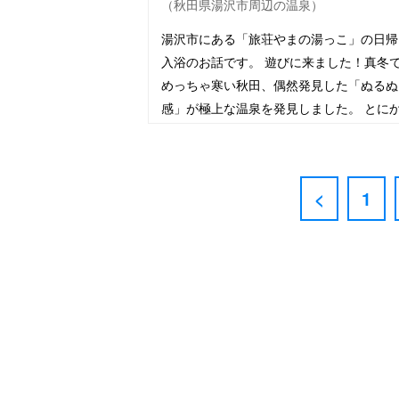
（秋田県湯沢市周辺の温泉）
湯沢市にある「旅荘やまの湯っこ」の日帰
入浴のお話です。 遊びに来ました！真冬
めっちゃ寒い秋田、偶然発見した「ぬるぬ
感」が極上な温泉を発見しました。 とに
く湯が最高！ 「ハラハラ・ドキドキ」な
の細い雪道を通るルー…
<
1