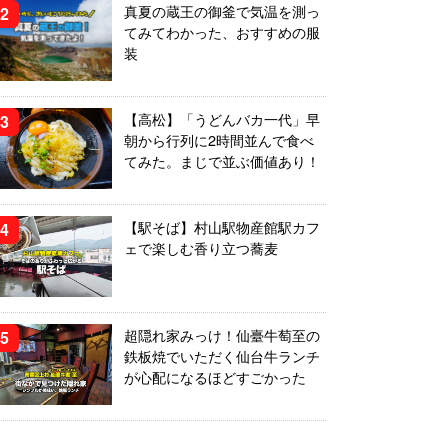
真夏の蔵王の御釜で気温を測っ
てみてわかった、おすすめの服
装
【高松】「うどんバカ一代」早
朝から行列に2時間並んで食べ
てみた。まじで並ぶ価値あり！
【駅そば】村山駅物産館駅カフ
ェで楽しむ香り立つ蕎麦
超隠れ家みっけ！仙臺牛萄至の
鉄板焼でいただく仙台牛ランチ
が心配になるほどすごかった