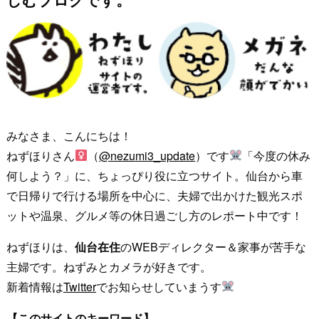
みなさま、こんにちは！
ねずほりさん
（
@nezumi3_update
）です
「今度の休み
何しよう？」に、ちょっぴり役に立つサイト。仙台から車
で日帰りで行ける場所を中心に、夫婦で出かけた観光スポ
ットや温泉、グルメ等の休日過ごし方のレポート中です！
ねずほりは、
仙台在住
のWEBディレクター＆家事が苦手な
主婦です。ねずみとカメラが好きです。
新着情報は
Twitter
でお知らせしていまうす
【このサイトのキーワード】