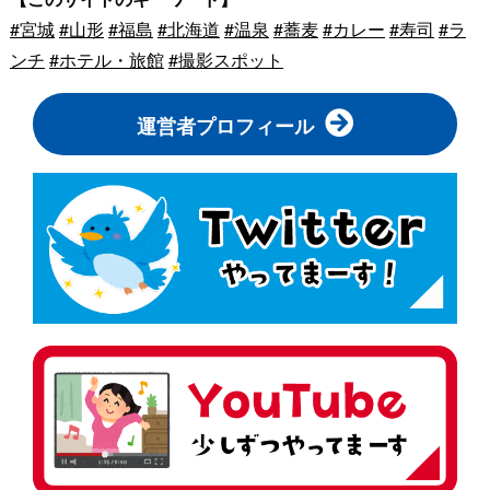
#宮城
#山形
#福島
#北海道
#温泉
#蕎麦
#カレー
#寿司
#ラ
ンチ
#ホテル・旅館
#撮影スポット
運営者プロフィール