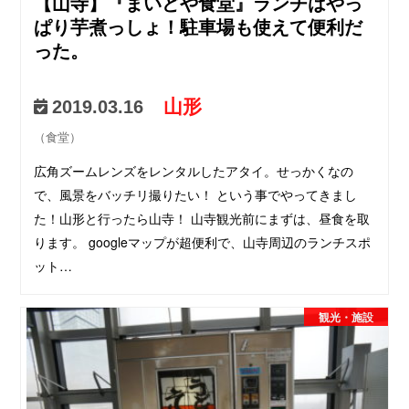
【山寺】『まいどや食堂』ランチはやっ
ぱり芋煮っしょ！駐車場も使えて便利だ
った。
山形
2019.03.16
（食堂）
広角ズームレンズをレンタルしたアタイ。せっかくなの
で、風景をバッチリ撮りたい！ という事でやってきまし
た！山形と行ったら山寺！ 山寺観光前にまずは、昼食を取
ります。 googleマップが超便利で、山寺周辺のランチスポ
ット…
観光・施設