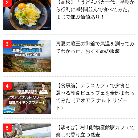
【高松】「うどんバカ一代」早朝か
ら行列に2時間並んで食べてみた。
まじで並ぶ価値あり！
真夏の蔵王の御釜で気温を測ってみ
てわかった、おすすめの服装
【食事編】テラスカフェで夕食と、
選べる朝食ビュッフェを全部まわっ
てみた（アオアヲ ナルト リゾー
ト）
【駅そば】村山駅物産館駅カフェで
楽しむ香り立つ蕎麦