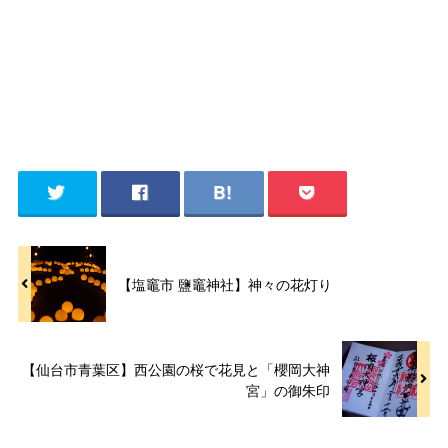
【塩竈市 鹽竈神社】神々の花灯り
【仙台市青葉区】西公園の桜で花見と「櫻岡大神
宮」の御朱印