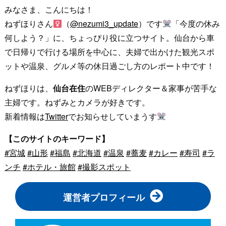
みなさま、こんにちは！
ねずほりさん
（
@nezumi3_update
）です
「今度の休み
何しよう？」に、ちょっぴり役に立つサイト。仙台から車
で日帰りで行ける場所を中心に、夫婦で出かけた観光スポ
ットや温泉、グルメ等の休日過ごし方のレポート中です！
ねずほりは、
仙台在住
のWEBディレクター＆家事が苦手な
主婦です。ねずみとカメラが好きです。
新着情報は
Twitter
でお知らせしていまうす
【このサイトのキーワード】
#宮城
#山形
#福島
#北海道
#温泉
#蕎麦
#カレー
#寿司
#ラ
ンチ
#ホテル・旅館
#撮影スポット
運営者プロフィール