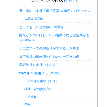
丑・寅のご本尊「虚空蔵堂 大満寺」のアクセス
大駐車場完備
とっても広い虚空蔵山 大満寺
階段がきついけど、いい運動になる虚空蔵堂ま
での道のり
十二支すべての御詣りができる、八角堂
虚空蔵堂の御朱印とかわいい十二支の像
愛宕神社も参拝できます
2021年 年始用メモ（私用）
干支の守り本尊（仙台）
神社・寺の参拝方法
ご祈祷時
厄年