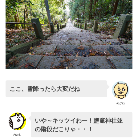
ここ、雪降ったら大変だね
めがね
いや～キッツイわー！鹽竈神社並
の階段だこりゃ・・！
わたし