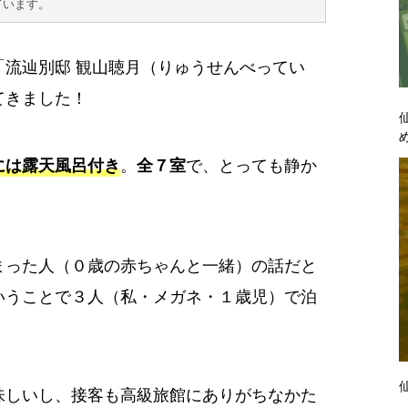
ています。
「流辿別邸 観山聴月（りゅうせんべってい
てきました！
には露天風呂付き
。
全７室
で、とっても静か
まった人（０歳の赤ちゃんと一緒）の話だと
いうことで３人（私・メガネ・１歳児）で泊
味しいし、接客も高級旅館にありがちなかた