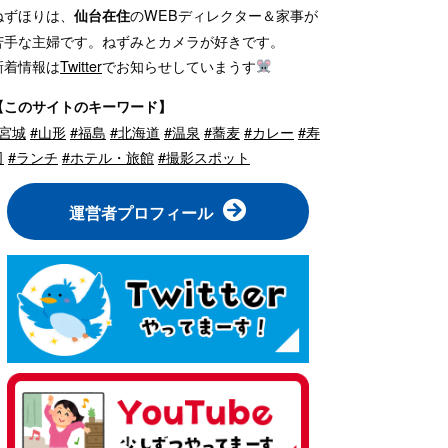
ねずほりは、
のWEBディレクター＆家事が
仙台在住
苦手な主婦です。ねずみとカメラが好きです。
新着情報は
Twitter
でお知らせしていまうす
【このサイトのキーワード】
#宮城
#山形
#福島
#北海道
#温泉
#蕎麦
#カレー
#寿
司
#ランチ
#ホテル・旅館
#撮影スポット
運営者プロフィール