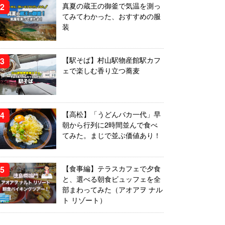
真夏の蔵王の御釜で気温を測っ
てみてわかった、おすすめの服
装
【駅そば】村山駅物産館駅カフ
ェで楽しむ香り立つ蕎麦
【高松】「うどんバカ一代」早
朝から行列に2時間並んで食べ
てみた。まじで並ぶ価値あり！
【食事編】テラスカフェで夕食
と、選べる朝食ビュッフェを全
部まわってみた（アオアヲ ナル
ト リゾート）