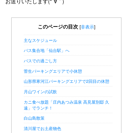
お送りいたします(*´∀｀)
このページの目次
[
非表示
]
主なスケジュール
バス集合地「仙台駅」へ
バスでの過ごし方
菅生パーキングエリアで小休憩
山形県寒河江パーキングエリアで2回目の休憩
月山ワインの試飲
カニ食べ放題「庄内あつみ温泉 高見屋別邸 久
遠」でランチ！
白山島散策
清川屋でお土産物色