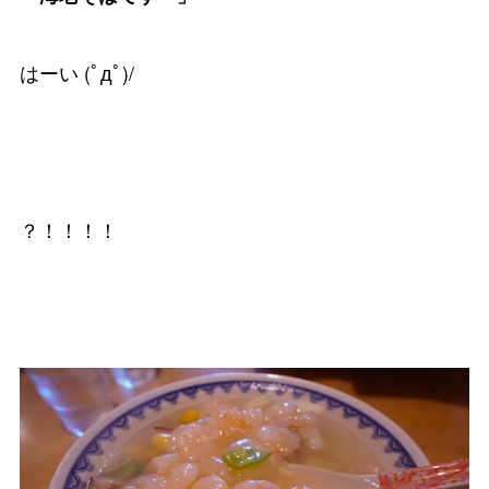
はーい (ﾟдﾟ)/
？！！！！