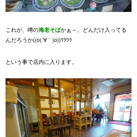
これが、噂の
海老そば
かぁ～。どんだけ入ってる
んだろうか((o(´∀｀)o))ﾜｸﾜｸ
という事で店内に入ります。